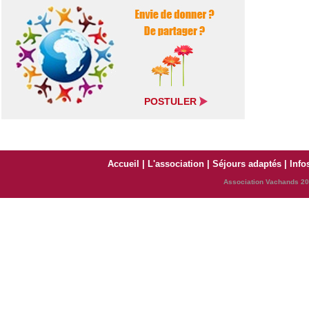
POSTULER
Accueil
|
L'association
|
Séjours adaptés
|
Info
Association Vachands 201